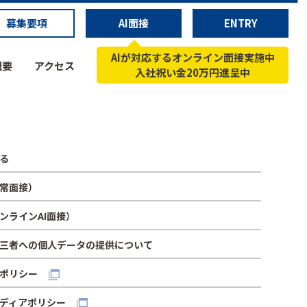
募集要項
AI面接
ENTRY
AIが対応するオンライン面接実施中
概要
アクセス
入社祝い金20万円進呈中
る
常面接）
ンラインAI面接）
三者への個人データの提供について
ポリシー
ディアポリシー