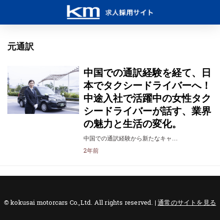
元通訳
中国での通訳経験を経て、日
本でタクシードライバーへ！
中途入社で活躍中の女性タク
シードライバーが話す、業界
の魅力と生活の変化。
中国での通訳経験から新たなキャ…
2年前
© kokusai motorcars Co.,Ltd. All rights reserved. |
通常のサイトを見る