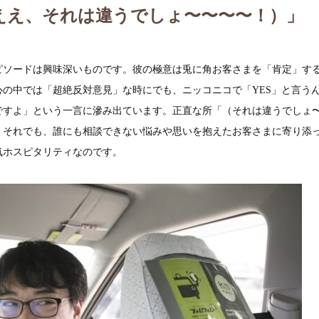
（ええええ、それは違うでしょ〜〜〜〜！）」
ピソードは興味深いものです。彼の極意は兎に角お客さまを「肯定」す
の中では「超絶反対意見」な時にでも、ニッコニコで「YES」と言う
すよ」という一言に滲み出ています。正直な所「（それは違うでしょ〜
。それでも、誰にも相談できない悩みや思いを抱えたお客さまに寄り添
気ホスピタリティなのです。