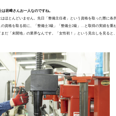
士は岩﨑さんお一人なのですね。
士はほとんどいません。先日「整備主任者」という資格を取った際に各
この資格を取る前に、「整備士3級」「整備士2級」…と取得の実績を重
てまだ「未開地」の業界なんです。「女性初！」という見出しを見ると