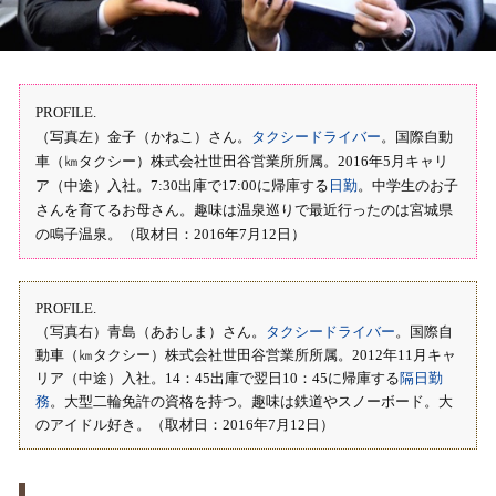
PROFILE.
（写真左）金子（かねこ）さん。
タクシードライバー
。国際自動
車（㎞タクシー）株式会社世田谷営業所所属。2016年5月キャリ
ア（中途）入社。7:30出庫で17:00に帰庫する
日勤
。中学生のお子
さんを育てるお母さん。趣味は温泉巡りで最近行ったのは宮城県
の鳴子温泉。（取材日：2016年7月12日）
PROFILE.
（写真右）青島（あおしま）さん。
タクシードライバー
。国際自
動車（㎞タクシー）株式会社世田谷営業所所属。2012年11月キャ
リア（中途）入社。14：45出庫で翌日10：45に帰庫する
隔日勤
務
。大型二輪免許の資格を持つ。趣味は鉄道やスノーボード。大
のアイドル好き。（取材日：2016年7月12日）