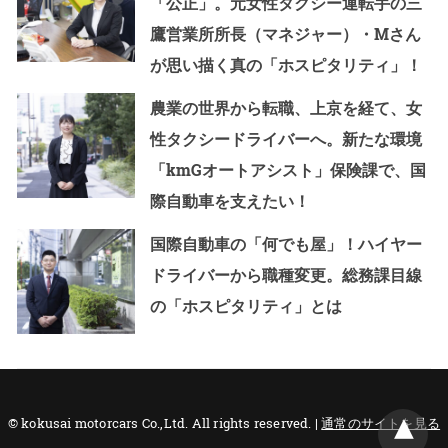
「公正」。元女性タクシー運転手の三
鷹営業所所長（マネジャー）・Мさん
が思い描く真の「ホスピタリティ」！
農業の世界から転職、上京を経て、女
性タクシードライバーへ。新たな環境
「kmGオートアシスト」保険課で、国
際自動車を支えたい！
国際自動車の「何でも屋」！ハイヤー
ドライバーから職種変更。総務課目線
の「ホスピタリティ」とは
© kokusai motorcars Co.,Ltd. All rights reserved. |
通常のサイトを見る