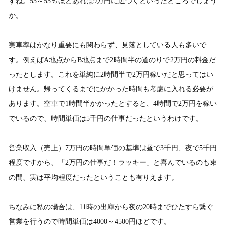
すね。53～55％ほどあれば9万円に近づくといったところでしょう
か。
実車率はかなり重要にも関わらず、見落としている人も多いで
す。例えばA地点からB地点まで2時間半の道のりで2万円の料金だ
ったとします。これを単純に2時間半で2万円稼いだと思ってはい
けません。帰ってくるまでにかかった時間も考慮に入れる必要が
あります。空車で1時間半かかったとすると、4時間で2万円を稼い
でいるので、時間単価は5千円の仕事だったというわけです。
営業収入（売上）7万円の時間単価の基準は昼で3千円、夜で5千円
程度ですから、「2万円の仕事だ！ラッキー」と喜んでいるのも束
の間、実は平均程度だったということも有りえます。
ちなみに私の場合は、11時の出庫から夜の20時までひたすら繋ぐ
営業を行うので時間単価は4000～4500円ほどです。