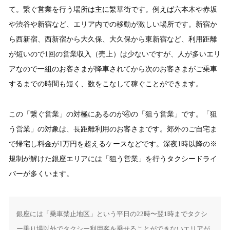
て。繋ぐ営業を行う場所は主に繁華街です。例えば六本木や赤坂
や渋谷や新宿など、エリア内での移動が激しい場所です。新宿か
ら西新宿、西新宿から大久保、大久保から東新宿など、利用距離
が短いので1回の営業収入（売上）は少ないですが、人が多いエリ
アなので一組のお客さまが降車されてから次のお客さまがご乗車
するまでの時間も短く、数をこなして稼ぐことができます。
この「繋ぐ営業」の対極にあるのが④の「狙う営業」です。「狙
う営業」の対象は、長距離利用のお客さまです。郊外のご自宅ま
で帰宅し料金が1万円を超えるケースなどです。深夜1時以降の※
規制が解けた銀座エリアには「狙う営業」を行うタクシードライ
バーが多くいます。
銀座には「乗車禁止地区」という平日の22時〜翌1時までタクシ
ー乗り場以外でタクシー利用客を乗せることができないエリアが