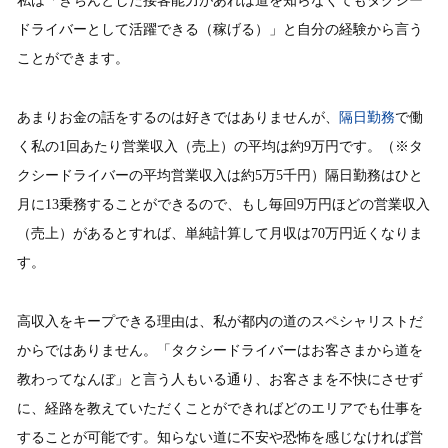
私は「きちんとした接客能力があれば道を知らなくてもタクシー
ドライバーとして活躍できる（稼げる）」と自分の経験から言う
ことができます。
あまりお金の話をするのは好きではありませんが、
隔日勤務
で働
く私の1回あたり営業収入（売上）の平均は約9万円です。（※タ
クシードライバーの平均営業収入は約5万5千円）隔日勤務はひと
月に13乗務することができるので、もし毎回9万円ほどの営業収入
（売上）があるとすれば、単純計算して月収は70万円近くなりま
す。
高収入をキープできる理由は、私が都内の道のスペシャリストだ
からではありません。「タクシードライバーはお客さまから道を
教わってなんぼ」と言う人もいる通り、お客さまを不快にさせず
に、経路を教えていただくことができればどのエリアでも仕事を
することが可能です。知らない道に不安や恐怖を感じなければ営