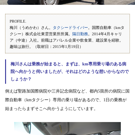
PROFILE.
梅川（うめかわ）さん。
タクシードライバー
。国際自動車（kmタ
クシー）株式会社東雲営業所所属。
隔日勤務
。2014年4月キャリ
ア（中途）入社。前職はアパレル企業や飲食業、建設業を経験。
趣味は旅行。（取材日：2015年1月19日）
梅川さんは乗務が始まると、まずは、km専用乗り場のある病
院へ向かうと伺いましたが、それはどのような想いからなので
しょうか？
例えば聖路加国際病院や三井記念病院など、都内5箇所の病院に国
際自動車（kmタクシー）専用の乗り場があるので、1日の乗務が
始まったらまずそこへ向かうようにしています。