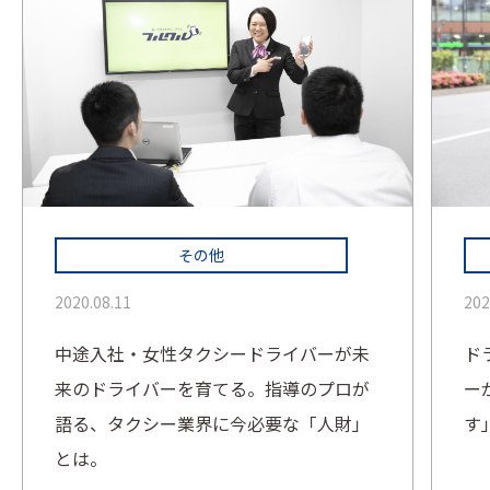
その他
2020.08.11
202
中途入社・女性タクシードライバーが未
ド
来のドライバーを育てる。指導のプロが
ー
語る、タクシー業界に今必要な「人財」
す
とは。