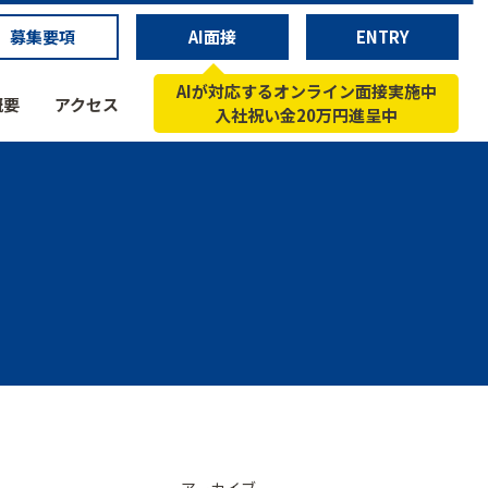
募集要項
AI面接
ENTRY
AIが対応するオンライン面接実施中
概要
アクセス
入社祝い金20万円進呈中