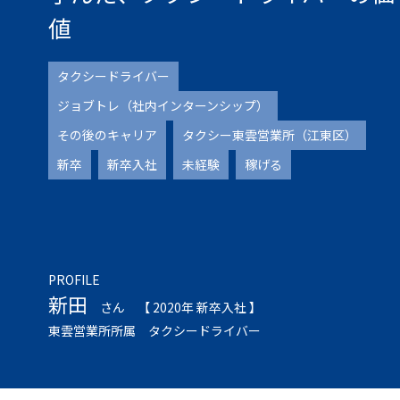
値
タクシードライバー
ジョブトレ（社内インターンシップ）
その後のキャリア
タクシー東雲営業所（江東区）
新卒
新卒入社
未経験
稼げる
PROFILE
新田
さん
【 2020年 新卒入社 】
東雲営業所所属 タクシードライバー