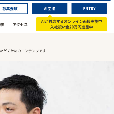
募集要項
AI面接
ENTRY
AIが対応するオンライン面接実施中
概要
アクセス
入社祝い金20万円進呈中
いただくためのコンテンツです