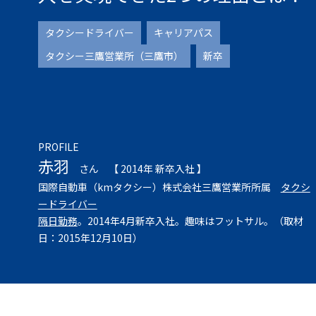
タクシードライバー
キャリアパス
タクシー三鷹営業所（三鷹市）
新卒
PROFILE
赤羽
さん
【 2014年 新卒入社 】
国際自動車（kmタクシー）株式会社三鷹営業所所属
タクシ
ードライバー
隔日勤務
。2014年4月新卒入社。趣味はフットサル。（取材
日：2015年12月10日）