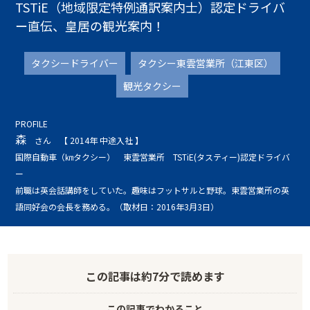
TSTiE（地域限定特例通訳案内士）認定ドライバ
ー直伝、皇居の観光案内！
タクシードライバー
タクシー東雲営業所（江東区）
観光タクシー
PROFILE
森
さん
【 2014年 中途入社 】
国際自動車（㎞タクシー） 東雲営業所 TSTiE(タスティー)認定ドライバ
ー
前職は英会話講師をしていた。趣味はフットサルと野球。東雲営業所の英
語同好会の会長を務める。（取材日：2016年3月3日）
この記事は
約7分
で読めます
この記事でわかること