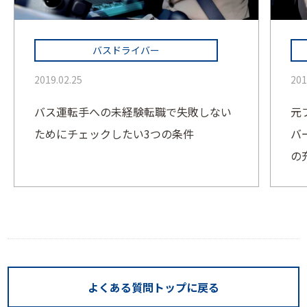
バスドライバー
2019.02.25
201
バス運転手への未経験転職で失敗しない
元
ためにチェックしたい3つの条件
バ
の
よくある質問トップに戻る