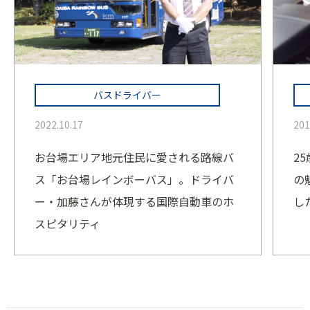
バスドライバー
2022.10.17
201
お台場エリア地元住民に愛される路線バ
2
ス「お台場レインボーバス」。ドライバ
の
ー・加藤さんが体現する国際自動車のホ
し
スピタリティ