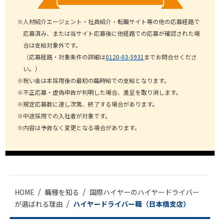
人材紹介エージェント・社員紹介・転職サイト等の他の応募経路で
応募済み、
または当サイト応募後に他経路での応募が確認された場
合は支給対象外です。
（応募経路・対象条件の詳細は
0120-03-5931
までお問合せくださ
い。）
祝い金は本採用後の最初の臨時給での支給となります。
不正応募・虚偽申告が判明した場合、進呈を取り消します。
規定応募数に達し次第、終了する場合があります。
中途採用での入社者が対象です。
内容は予告なく変更となる場合があります。
HOME
職種を知る
国際ハイヤーのハイヤードライバー
が選ばれる理由
ハイヤードライバー職（日本橋支店）