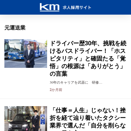
元運送業
ドライバー歴30年、挑戦を続
けるバスドライバー！「ホス
ピタリティ」と確固たる「覚
悟」の根源は「ありがとう」
の言葉
30年のキャリアを武器に 研修…
2か月前
「仕事＝人生」じゃない！挫
折を経て辿り着いたタクシー
業界で選んだ「自分を削らな