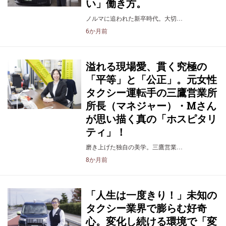
い」働き方。
ノルマに追われた新卒時代。大切…
6か月前
溢れる現場愛、貫く究極の
「平等」と「公正」。元女性
タクシー運転手の三鷹営業所
所長（マネジャー）・Мさん
が思い描く真の「ホスピタリ
ティ」！
磨き上げた独自の美学。三鷹営業…
8か月前
「人生は一度きり！」未知の
タクシー業界で膨らむ好奇
心。変化し続ける環境で「変