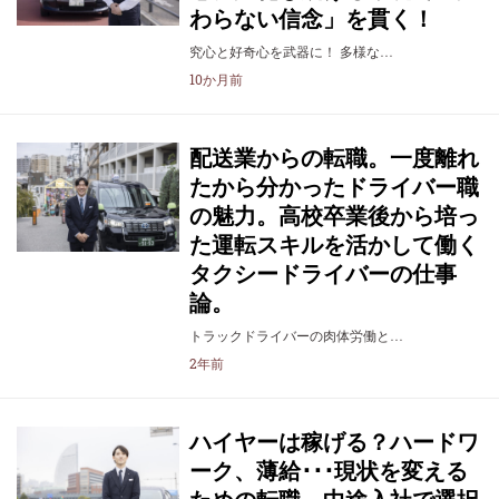
わらない信念」を貫く！
究心と好奇心を武器に！ 多様な…
10か月前
配送業からの転職。一度離れ
たから分かったドライバー職
の魅力。高校卒業後から培っ
た運転スキルを活かして働く
タクシードライバーの仕事
論。
トラックドライバーの肉体労働と…
2年前
ハイヤーは稼げる？ハードワ
ーク、薄給･･･現状を変える