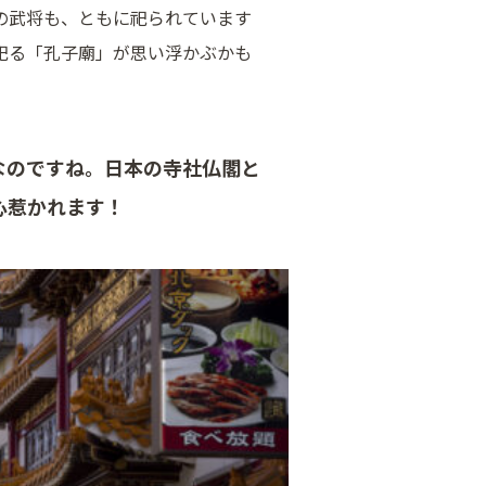
の武将も、ともに祀られています
祀る「孔子廟」が思い浮かぶかも
。
なのですね。日本の寺社仏閣と
心惹かれます！