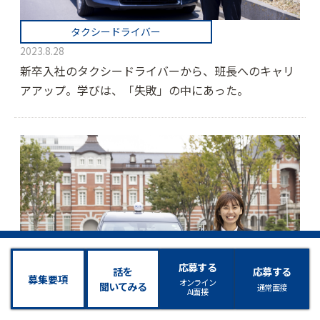
タクシードライバー
2023.8.28
新卒入社のタクシードライバーから、班長へのキャリ
アアップ。学びは、「失敗」の中にあった。
応募する
話を
応募する
募集要項
オンライン
聞いてみる
通常面接
AI面接