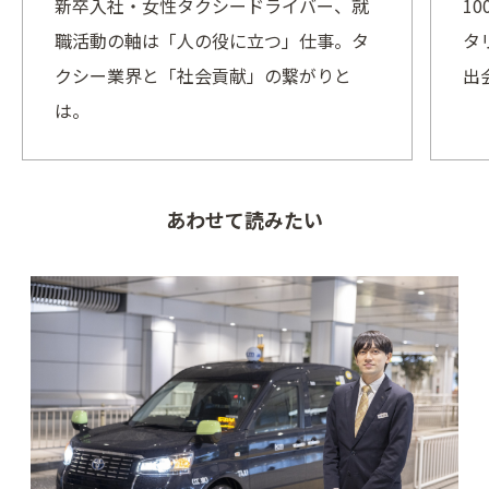
新卒入社・女性タクシードライバー、就
1
職活動の軸は「人の役に立つ」仕事。タ
タ
クシー業界と「社会貢献」の繋がりと
出
は。
あわせて読みたい