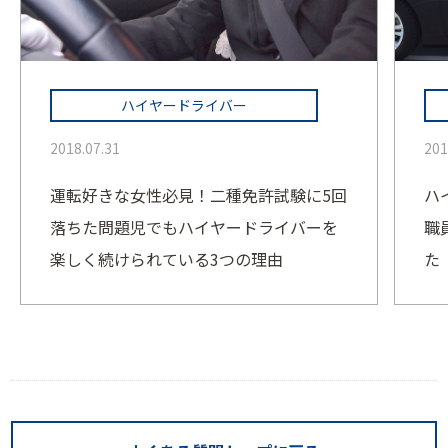
ハイヤードライバー
2018.07.31
201
運転好きな女性必見！二種免許試験に5回
ハ
落ちた問題児でもハイヤードライバーを
職
楽しく続けられている3つの理由
た