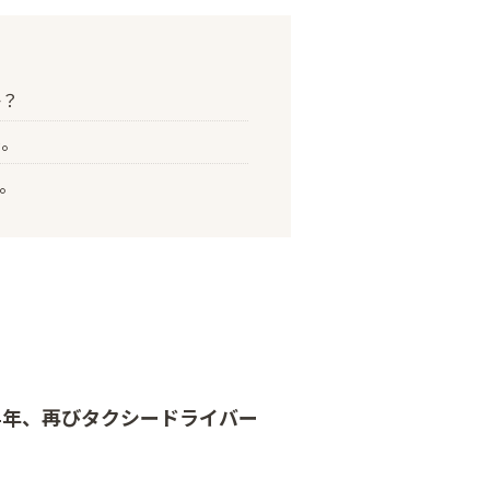
か？
密。
。
4年、再びタクシードライバー