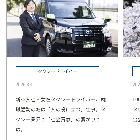
タクシードライバー
2026.8.4
202
新卒入社・女性タクシードライバー、就
1
職活動の軸は「人の役に立つ」仕事。タ
タ
クシー業界と「社会貢献」の繋がりと
出
は。