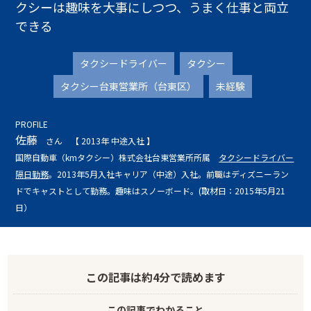
クシーは趣味を大事にしつつ、うまく仕事と両立
できる
タクシードライバー
タクシー
タクシー台東営業所（台東区）
未経験
PROFILE
佐藤
さん
【 2013年 中途入社 】
国際自動車（kmタクシー）株式会社台東営業所所属
タクシードライバー
隔日勤務
。2013年5月入社キャリア（中途）入社。前職はディズニーラン
ドでキャストとして勤務。趣味はスノーボード。(取材日：2015年5月21
日）
この記事は
約4分
で読めます
この記事でわかること