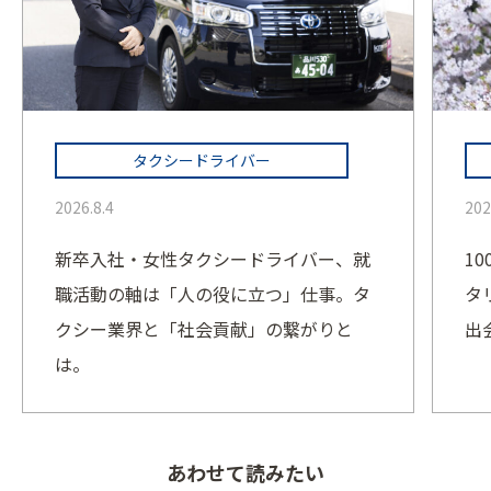
タクシードライバー
2026.8.4
202
新卒入社・女性タクシードライバー、就
1
職活動の軸は「人の役に立つ」仕事。タ
タ
クシー業界と「社会貢献」の繋がりと
出
は。
あわせて読みたい