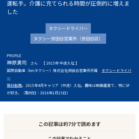
運転手。介護に充てられる時間が圧倒的に増えま
した
タクシードライバー
タクシー世田谷営業所（世田谷区）
PROFILE
神原勇司
さん
【 2015年 中途入社 】
国際自動車（kmタクシー）株式会社世田谷営業所所属
タクシードライバ
ー
隔日勤務
。2015年4月キャリア（中途）入社。趣味は映画鑑賞で、特にSF
が好き。（取材日：2016年1月15日）
この記事は
約7分
で読めます
この記事でわかること