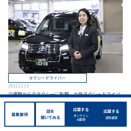
タクシードライバー
2022.12.13
介護職からのタクシーに転職。女性タクシードライバ
ーとして活躍中！4年を経て得たスキルと新たな気づ
きとは。
応募する
話を
応募する
募集要項
オンライン
聞いてみる
通常面接
AI面接