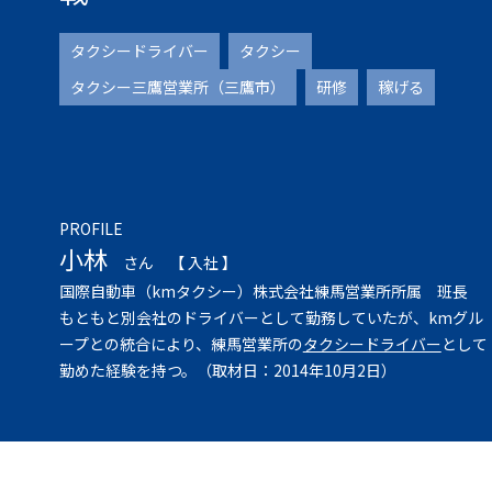
タクシードライバー
タクシー
タクシー三鷹営業所（三鷹市）
研修
稼げる
PROFILE
小林
さん
【 入社 】
国際自動車（kmタクシー）株式会社練馬営業所所属 班長
もともと別会社のドライバーとして勤務していたが、kmグル
ープとの統合により、練馬営業所の
タクシードライバー
として
勤めた経験を持つ。（取材日：2014年10月2日）