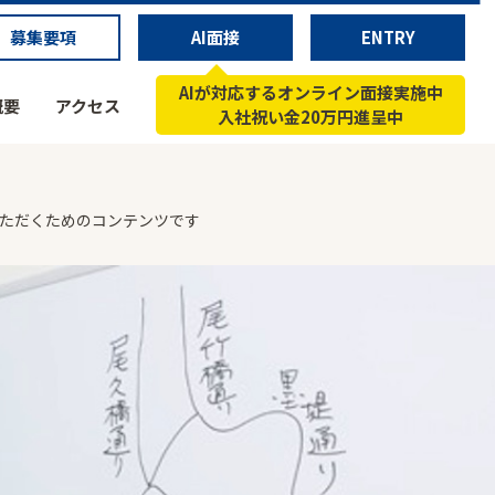
募集要項
AI面接
ENTRY
AIが対応するオンライン面接実施中
概要
アクセス
入社祝い金20万円進呈中
いただくためのコンテンツです