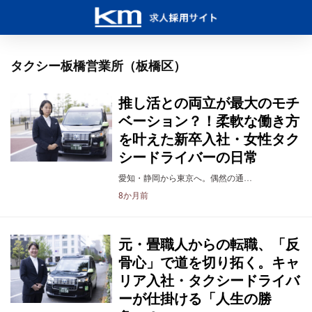
タクシー板橋営業所（板橋区）
推し活との両立が最大のモチ
ベーション？！柔軟な働き方
を叶えた新卒入社・女性タク
シードライバーの日常
愛知・静岡から東京へ。偶然の通…
8か月前
元・畳職人からの転職、「反
骨心」で道を切り拓く。キャ
リア入社・タクシードライバ
ーが仕掛ける「人生の勝