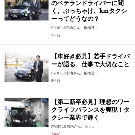
のベテランドライバーに聞
く。ぶっちゃけ、kmタクシ
ーってどうなの？
PROFILE髙橋さん。板橋営…
5年前
【車好き必見】若手ドライバ
ーが語る、仕事で大切なこと
PROFILE小池さん。板橋営…
5年前
【第二新卒必見】理想のワー
クライフバランスを実現！タ
クシー業界で輝く
PROFILE 箭内さん。タク…
7年前