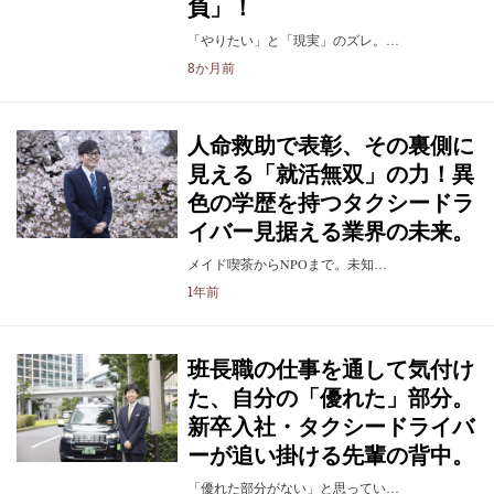
負」！
「やりたい」と「現実」のズレ。…
8か月前
人命救助で表彰、その裏側に
見える「就活無双」の力！異
色の学歴を持つタクシードラ
イバー見据える業界の未来。
メイド喫茶からNPOまで。未知…
1年前
班長職の仕事を通して気付け
た、自分の「優れた」部分。
新卒入社・タクシードライバ
ーが追い掛ける先輩の背中。
「優れた部分がない」と思ってい…