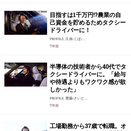
目指すは1千万円!?農業の自
己資金を貯めるためタクシー
ドライバーに！
PROFILE. 久保(くぼ)…
7年前
半導体の技術者から40代でタ
クシードライバーに。「給与
や待遇よりもワクワク感が欲
しかった」
PROFILE. 齋藤(さいと…
7年前
工場勤務から37歳で転職。オ