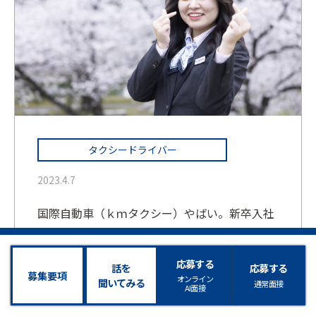
タクシードライバー
2023.4.7
国際自動車（ｋｍタクシー）やばい。新卒入社
の女性タクシードライバーが語るタクシー
の”格好良さ”！他業界・競合他社に負けない
応募する
話を
応募する
募集要項
「ドライバーファースト」の精神
オンライン
聞いてみる
通常面接
AI面接